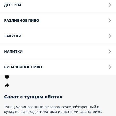
Цезарь с курицей
Салат романо, куриное филе, соус цезарь, сезонные томаты,
перепелиное яйцо, сыр пармезан, гренки. 250г
250 г.
640 ₽