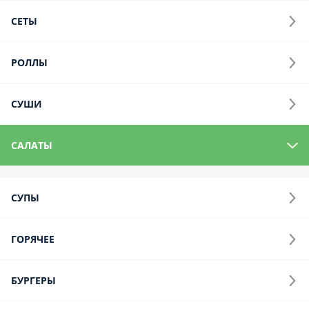
Капрезе
Свежие помидоры, молочная моцарелла, соус песто-
дженавезе, руккола, оливковое масло, кедровые орешки.
230 г.
740 ₽