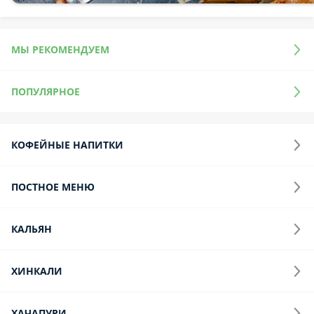
Салат с тунцом «Ялта»
Тунец маринованный в соевом соусе, обжаренный в кунжуте,
с авокадо, томатами и листьями салата микс.
200 г.
820 ₽