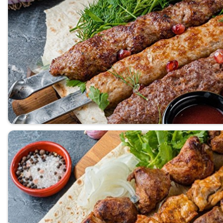
Разливное пиво
Закуски
Напитки