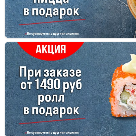
Кальян
Хинкали
Хачапури