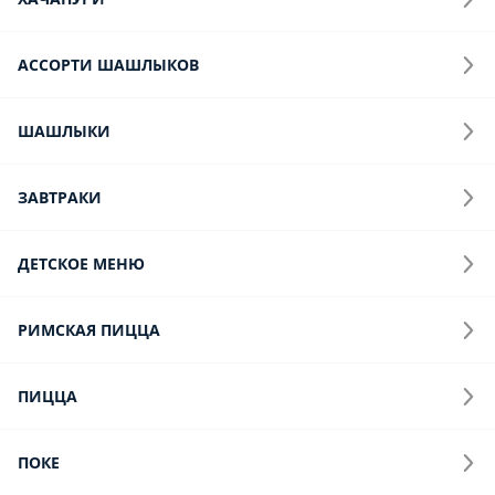
Салат из спелых помидоров
Спелые томаты, ялтинский лук, бальзамический уксус,
каперсы, оливковое масло.
220 г.
540 ₽