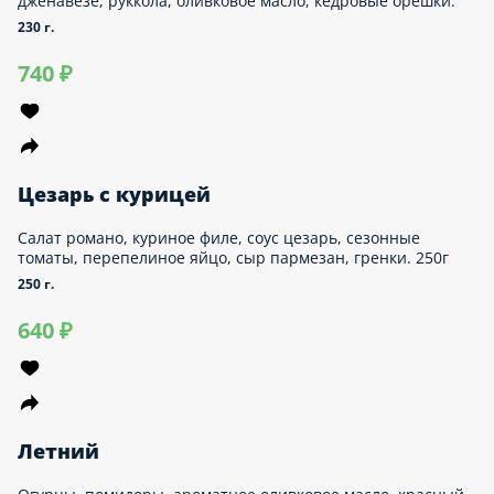
Цезарь с креветками
Салат романо, креветки лангустины, соус цезарь, сезонные
томаты, перепелиное яйцо, сыр пармезан, гренки. 270г
270 г.
770 ₽