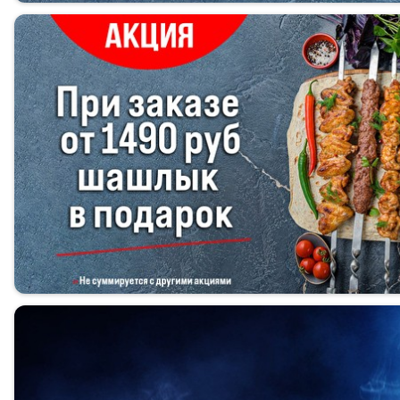
Ассорти Шашлыков
Шашлыки