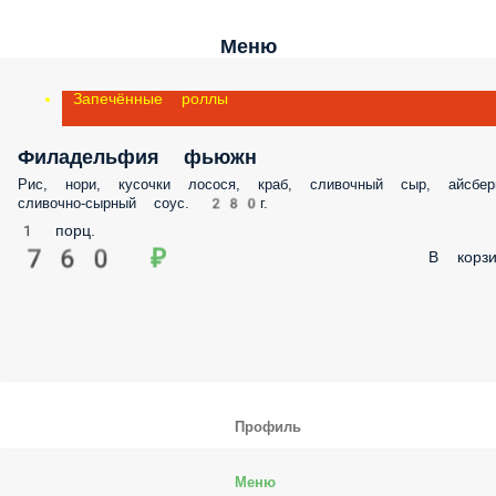
Меню
Запечённые роллы
Филадельфия фьюжн
Рис, нори, кусочки лосося, краб, сливочный сыр, айсберг, сливочно-
сырный соус. 280г.
1 порц.
760 ₽
В корз
Профиль
Меню